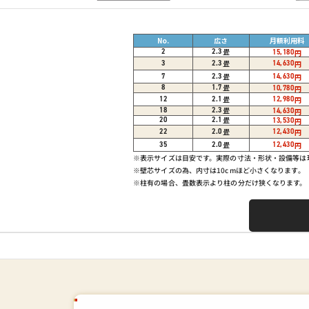
No.
広さ
月額利用料
畳
2
2.3
15,180
円
14,630
畳
円
3
2.3
14,630
畳
円
7
2.3
畳
8
1.7
10,780
円
12,980
畳
円
12
2.1
畳
18
2.3
14,630
円
畳
20
2.1
13,530
円
12,430
畳
円
22
2.0
12,430
畳
円
35
2.0
※表示サイズは目安です。実際の寸法・形状・設備等
※壁芯サイズの為、内寸は10cmほど小さくなります。
※柱有の場合、畳数表示より柱の分だけ狭くなります。