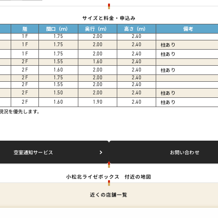
サイズと料金・申込み
階
間口（ｍ）
奥行（ｍ）
高さ（ｍ）
備考
1
F
1.75
2.00
2.40
柱あり
1
F
1.75
2.00
2.40
柱あり
1
F
1.75
2.00
2.40
2
F
1.55
1.60
2.40
柱あり
2
F
1.60
2.00
2.40
2
F
1.75
2.00
2.40
2
F
1.55
2.00
2.40
柱あり
2
F
1.50
2.00
2.40
柱あり
2
F
1.60
1.90
2.40
は現況を優先します。
空室通知サービス
お問い合わせ
小松北ライゼボックス
付近の地図
近くの店舗一覧