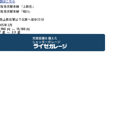
図はこちら
阪急京都本線 『上新庄』
阪急京都本線 『相川』
急上新庄駅より北東へ徒歩15分
005年1月
円
～
円
,780
15,180
畳
～
畳
7
2.3
充実設備を備えた
シャッターガレージ