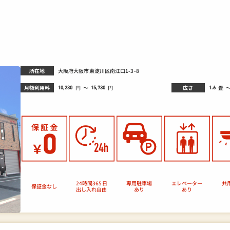
所在地
大阪府大阪市東淀川区南江口1-3-8
月額利用料
広さ
畳
円
～
円
10,230
1.6
15,730
24時間365日
エレベーター
専用駐車場
共
保証金なし
出し入れ自由
あり
あり