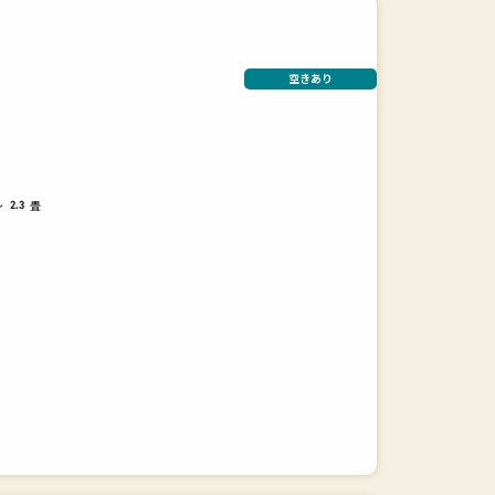
空きあり
～
畳
2.3