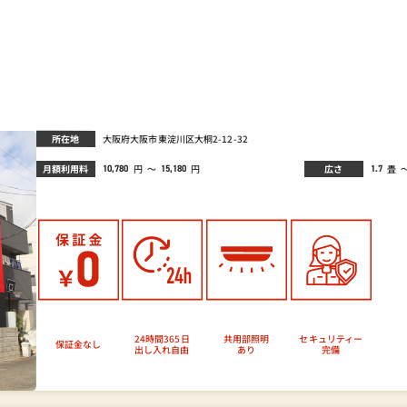
所在地
大阪府大阪市東淀川区大桐2-12-32
月額利用料
広さ
畳
円
～
円
10,780
1.7
15,180
セキュリティー
24時間365日
共用部照明
保証金なし
出し入れ自由
あり
完備