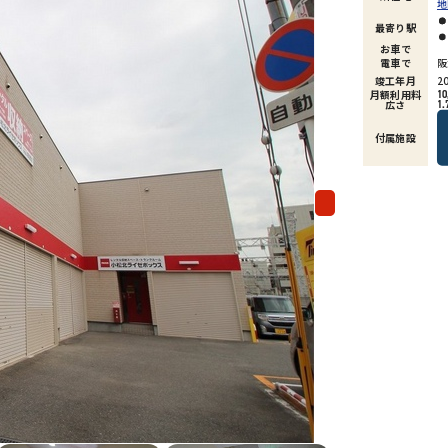
地
最寄り駅
お車で
電車で
阪
竣工年月
2
月額利用料
10
広さ
1.
付属施設
Next