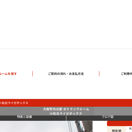
ご契約の流れ・
ルームを探す
ご利用
お支払方法
小松北ライゼボックス
大阪市内北部 のトランクルーム
小松北ライゼボックス
特長と設備
フロア図
大
所在地