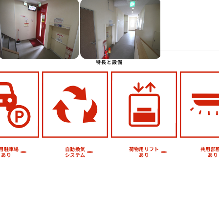
Next
特長と設備
荷物用リフト
用駐車場
共用部
自動換気
システム
あり
あり
あり