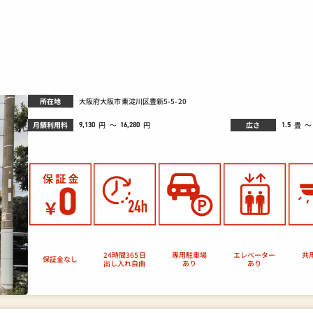
所在地
大阪府大阪市東淀川区豊新5-5-20
月額利用料
広さ
畳
円
～
～
円
9,130
1.5
16,280
24時間365日
エレベーター
専用駐車場
共
保証金なし
出し入れ自由
あり
あり