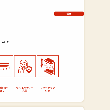
満室
～
畳
2.5
セキュリティー
フリーラック
用部照明
あり
完備
付き