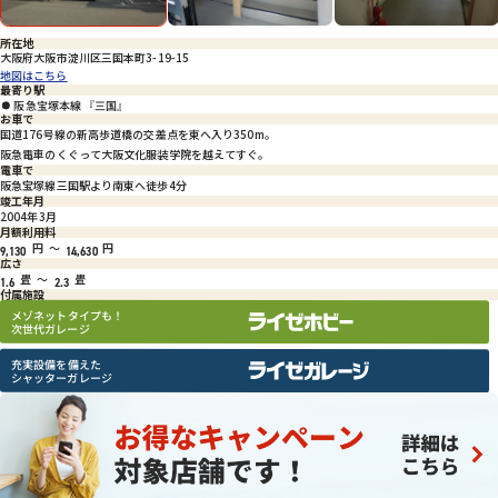
所在地
大阪府大阪市淀川区三国本町3-19-15
地図はこちら
最寄り駅
阪急宝塚本線 『三国』
お車で
国道176号線の新高歩道橋の交差点を東へ入り350m。
阪急電車のくぐって大阪文化服装学院を越えてすぐ。
電車で
阪急宝塚線三国駅より南東へ徒歩4分
竣工年月
2004年3月
月額利用料
円
～
円
9,130
14,630
広さ
畳
～
畳
1.6
2.3
付属施設
メゾネットタイプも！
次世代ガレージ
充実設備を備えた
シャッターガレージ