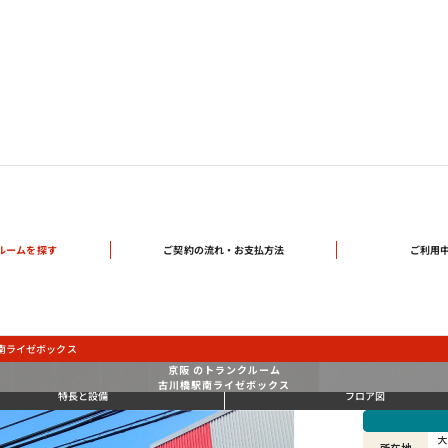
ご契約の流れ・
ルームを探す
ご利用
お支払方法
南ライゼボックス
京阪 のトランクルーム
古川橋駅南ライゼボックス
特長と設備
フロア図
大
所在地