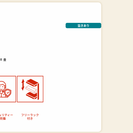
空きあり
畳
.0
ュリティー
フリーラック
完備
付き