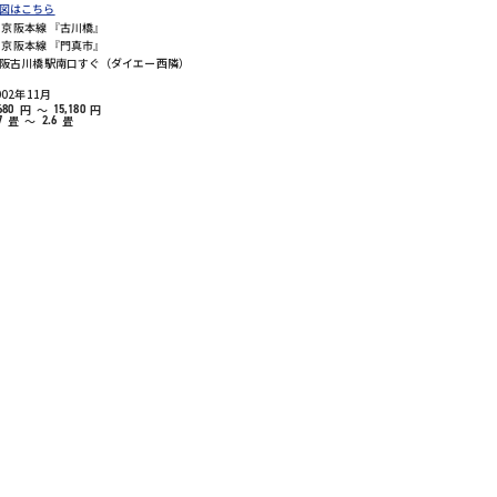
図はこちら
京阪本線 『古川橋』
京阪本線 『門真市』
阪古川橋駅南口すぐ（ダイエー西隣）
002年11月
円
～
円
680
15,180
畳
～
畳
7
2.6