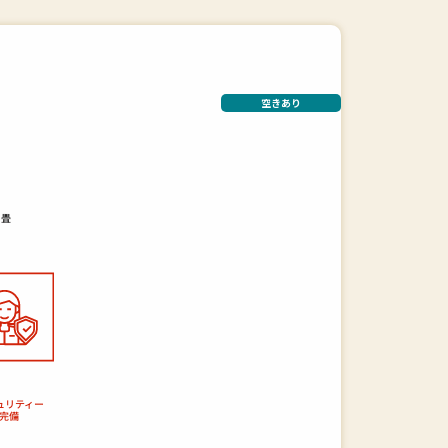
空きあり
畳
ュリティー
完備