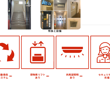
Next
特長と設備
荷物用リフト
共用部照明
自動換気
セキュリ
システム
あり
あり
完備