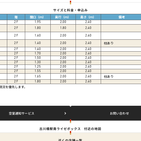
サイズと料金・申込み
階
間口（ｍ）
奥行（ｍ）
高さ（ｍ）
備考
2
F
1.95
2.00
2.40
2
F
1.80
1.80
2.40
2
F
1.40
2.00
2.40
柱あり
2
F
1.40
2.00
2.40
2
F
1.40
2.00
2.40
2
F
1.70
2.00
2.40
2
F
1.50
2.00
2.40
2
F
1.30
2.00
2.40
2
F
1.25
2.00
2.40
2
F
1.55
2.00
2.40
柱あり
2
F
1.65
2.00
2.40
2
F
1.80
2.00
2.40
は現況を優先します。
空室通知サービス
お問い合わせ
古川橋駅南ライゼボックス
付近の地図
近くの店舗一覧