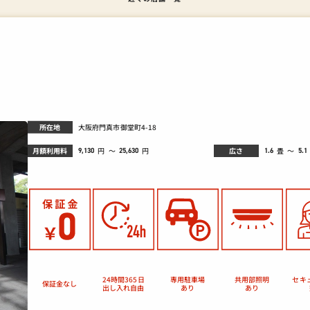
所在地
大阪府門真市御堂町4-18
月額利用料
広さ
畳
円
～
～
円
9,130
1.6
5.1
25,630
セキ
24時間365日
専用駐車場
共用部照明
保証金なし
出し入れ自由
あり
あり