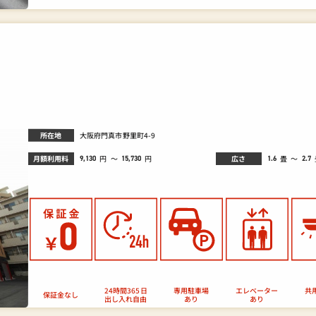
所在地
大阪府門真市野里町4-9
月額利用料
広さ
畳
円
～
～
円
9,130
1.6
2.7
15,730
24時間365日
エレベーター
専用駐車場
共
保証金なし
出し入れ自由
あり
あり