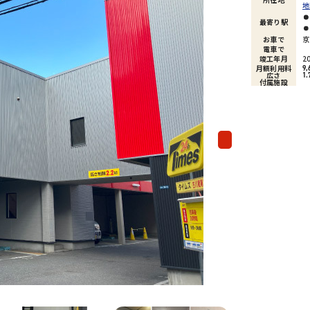
地
最寄り駅
お車で
京
電車で
竣工年月
2
月額利用料
9,
広さ
1.
付属施設
Next