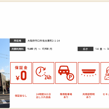
所在地
大阪府守口市佐太東町2-1-14
月額利用料
広さ
畳
円
～
～
円
9,680
1.6
3
17,930
セキ
24時間365日
専用駐車場
共用部照明
保証金なし
出し入れ自由
あり
あり