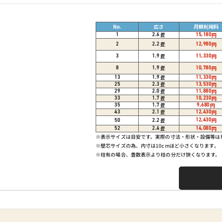
No.
広さ
月額利用料
畳
1
2.6
15,180
円
畳
2
2.2
12,980
円
畳
3
1.9
11,330
円
畳
8
1.9
10,780
円
畳
13
1.9
11,330
円
畳
25
2.3
13,530
円
畳
29
2.0
11,880
円
畳
33
1.7
10,230
円
畳
35
1.7
9,680
円
畳
43
2.1
12,430
円
12,430
畳
円
50
2.2
畳
52
2.4
14,080
円
※表示サイズは目安です。実際の寸法・形状・設備等
※壁芯サイズの為、内寸は10cmほど小さくなります。
※柱有の場合、畳数表示より柱の分だけ狭くなります。