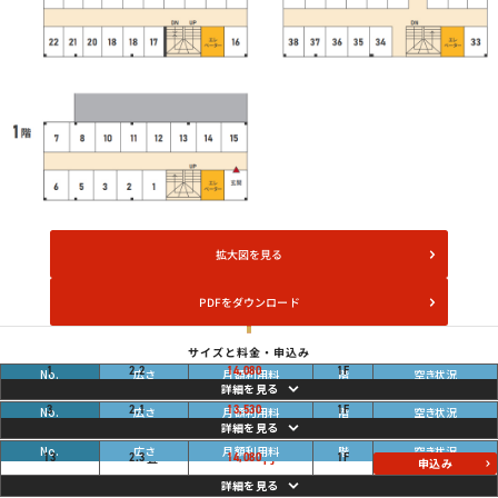
拡大図を見る
PDFをダウンロード
サイズと料金・申込み
畳
ご利用中
1
2.2
14,080
1
F
円
畳
ご利用中
3
2.1
13,530
1
F
円
空き
畳
13
2.3
14,080
1
F
円
申込み