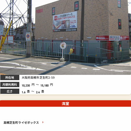
所在地
大阪府高槻市芝生町2-59
月額利用料
円
～
円
10,230
15,180
広さ
畳
～
畳
1.6
2.4
満室
高槻芝生町ライゼボックス