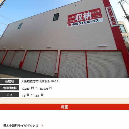
所在地
大阪府枚方市北中振3-18-12
月額利用料
円
～
円
10,230
14,630
広さ
畳
～
畳
1.6
2.4
満室
茨木中津町ライゼボックス