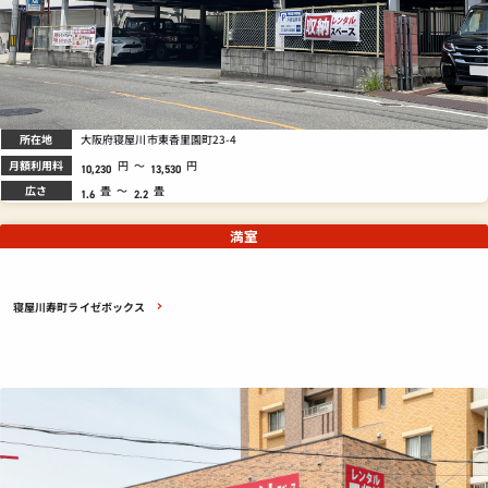
所在地
大阪府寝屋川市東香里園町23-4
月額利用料
円
～
円
10,230
13,530
広さ
畳
～
畳
1.6
2.2
満室
寝屋川寿町ライゼボックス