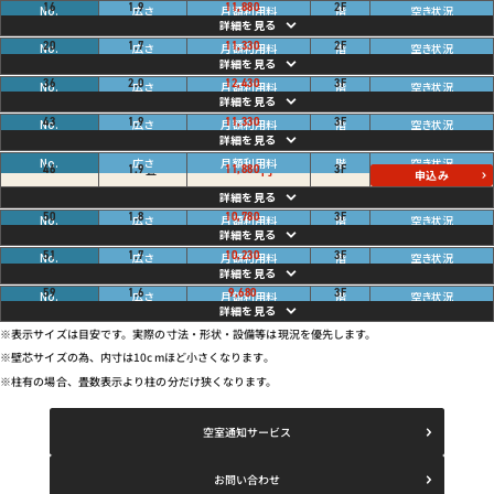
畳
ご利用中
16
1.9
11,880
2
F
円
畳
ご利用中
20
1.7
11,330
2
F
円
畳
ご利用中
36
2.0
12,430
3
F
円
畳
ご利用中
43
1.9
11,330
3
F
円
空き
畳
46
1.9
11,880
3
F
円
申込み
畳
ご利用中
50
1.8
10,780
3
F
円
畳
ご利用中
51
1.7
10,230
3
F
円
畳
ご利用中
59
1.6
9,680
3
F
円
※表示サイズは目安です。実際の寸法・形状・設備等は現況を優先します。
※壁芯サイズの為、内寸は10cmほど小さくなります。
※柱有の場合、畳数表示より柱の分だけ狭くなります。
空室通知サービス
お問い合わせ