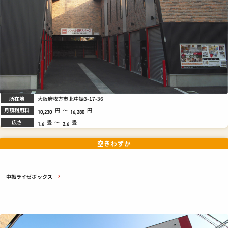
所在地
大阪府枚方市北中振3-17-36
月額利用料
円
～
円
10,230
16,280
広さ
畳
～
畳
1.6
2.6
空きわずか
中振ライゼボックス