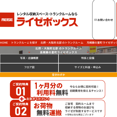
キーワードからトランクルームを探す
お問い合わせ
トップページへ
ライゼボックスの魅力
北摂・大阪府北部 のトランクルーム
高槻藤の里町ライゼボッ
トランクルームを探す
HOME
北摂・大阪府北部 のトランクルーム
高槻藤の里町ライゼボックス
写真
特長と設備
・店舗概要
トランクルームを探す
サイズと料金
フロア図
・申込み
空きわずか
ご契約の流れ・
お支払方法
ご利用中のお客様
よくあるご質問
法人のお客様
お問い合わせ