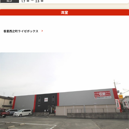
広さ
畳
～
畳
1.7
2.5
満室
香里西之町ライゼボックス