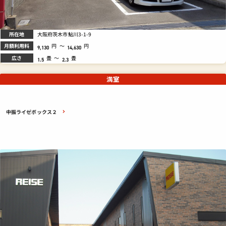
所在地
大阪府茨木市鮎川3-1-9
月額利用料
円
～
円
9,130
14,630
広さ
畳
～
畳
1.5
2.3
満室
中振ライゼボックス２