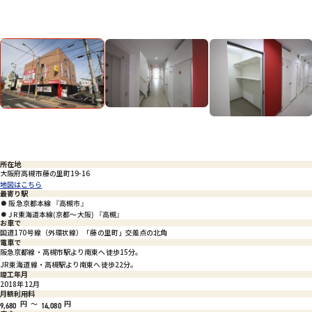
Previous
Nex
所在地
大阪府高槻市藤の里町19-16
地図はこちら
最寄り駅
阪急京都本線 『高槻市』
JR東海道本線(京都～大阪) 『高槻』
お車で
国道170号線（外環状線）「藤の里町」交差点の北角
電車で
阪急京都線・高槻市駅より南東へ徒歩15分。
JR東海道線・高槻駅より南東へ徒歩22分。
竣工年月
2018年12月
月額利用料
円
～
円
9,680
14,080