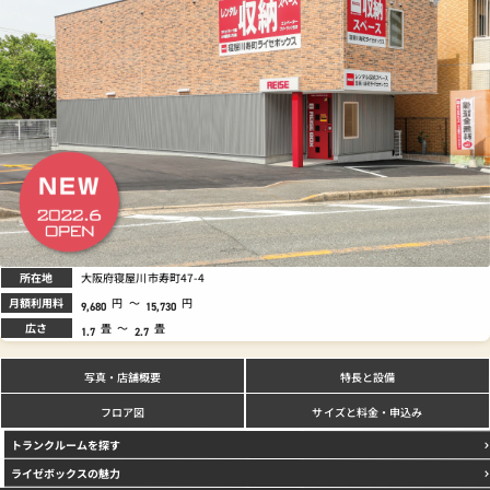
所在地
大阪府寝屋川市寿町47-4
月額利用料
円
～
円
9,680
15,730
広さ
畳
～
畳
1.7
2.7
写真
特長と設備
・店舗概要
サイズと料金
フロア図
・申込み
トランクルームを探す
ライゼボックスの魅力