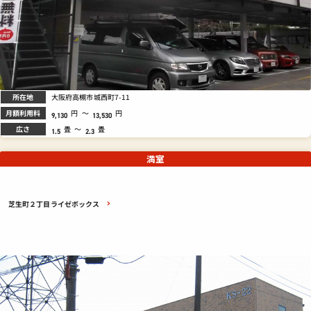
所在地
大阪府高槻市城西町7-11
月額利用料
円
～
円
9,130
13,530
広さ
畳
～
畳
1.5
2.3
満室
芝生町２丁目ライゼボックス