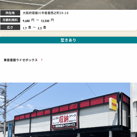
所在地
大阪府寝屋川市香里西之町19-18
月額利用料
円
～
円
9,680
13,530
広さ
畳
～
畳
1.7
2.3
空きあり
東香里園ライゼボックス