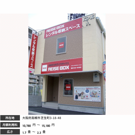
所在地
大阪府高槻市芝生町3-18-48
月額利用料
円
～
円
10,780
15,180
広さ
畳
～
畳
1.7
2.3