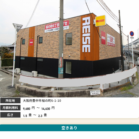
所在地
大阪府豊中市桜の町6-1-10
月額利用料
円
～
円
9,680
14,630
広さ
畳
～
畳
1.5
2.3
空きあり