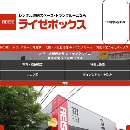
キーワードからトランクルームを探す
お問い合わせ
トップページへ
ライゼボックスの魅力
北摂・大阪府北部 のトランクルーム
箕面今宮ライゼボックス
トランクルームを探す
HOME
北摂・大阪府北部 のトランクルーム
箕面今宮ライゼボックス
写真
特長と設備
・店舗概要
トランクルームを探す
サイズと料金
フロア図
・申込み
満室
ご契約の流れ・
お支払方法
ご利用中のお客様
よくあるご質問
法人のお客様
お問い合わせ
Previous