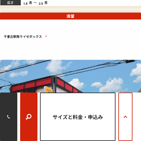
広さ
畳
～
畳
1.8
2.5
満室
千里丘駅南ライゼボックス
サイズと料金
・申込み