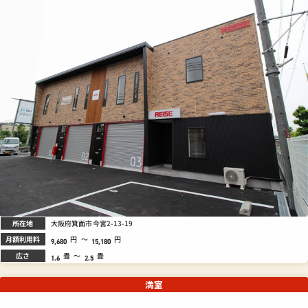
所在地
大阪府箕面市今宮2-13-19
月額利用料
円
～
円
9,680
15,180
広さ
畳
～
畳
1.6
2.5
満室