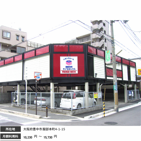
所在地
大阪府豊中市服部本町4-1-15
月額利用料
円
～
円
10,230
15,730