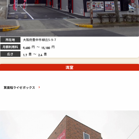
所在地
大阪府豊中市緑丘5-9-7
月額利用料
円
～
円
9,680
15,180
広さ
畳
～
畳
1.7
2.4
満室
箕面稲ライゼボックス