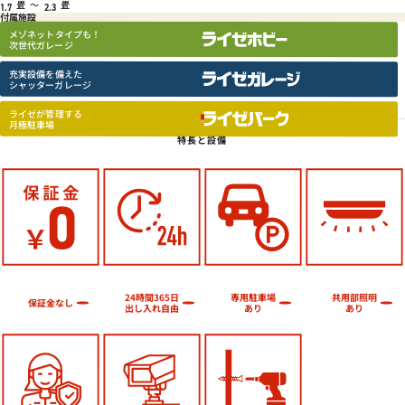
畳
～
畳
1.7
2.3
付属施設
メゾネットタイプも！
次世代ガレージ
充実設備を備えた
シャッターガレージ
ライゼが管理する
月極駐車場
特長と設備
24時間365日
専用駐車場
共用部照明
保証金なし
出し入れ自由
あり
あり