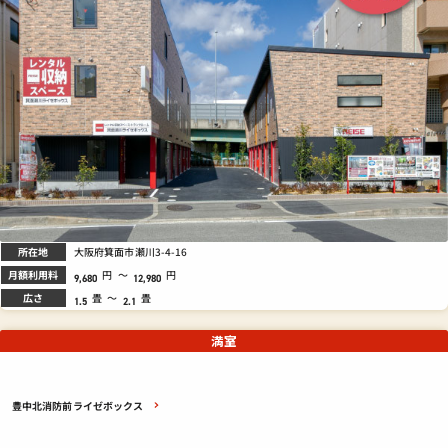
所在地
大阪府箕面市瀬川3-4-16
月額利用料
円
～
円
9,680
12,980
広さ
畳
～
畳
1.5
2.1
満室
豊中北消防前ライゼボックス