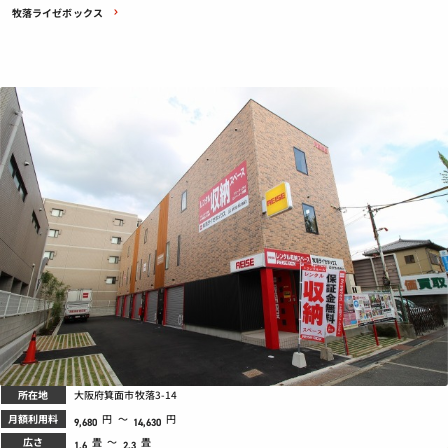
牧落ライゼボックス
所在地
大阪府箕面市牧落3-14
月額利用料
円
～
円
9,680
14,630
広さ
畳
～
畳
1.6
2.3