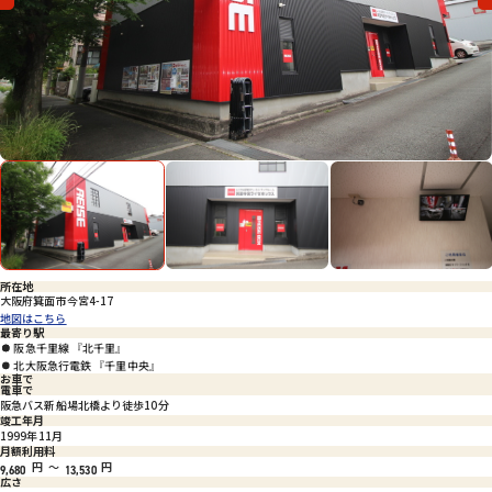
会社概要
特定商取引法に基づく表示
プライバシーポリシー
Previous
Nex
所在地
大阪府箕面市今宮4-17
地図はこちら
最寄り駅
阪急千里線 『北千里』
北大阪急行電鉄 『千里中央』
お車で
電車で
阪急バス新船場北橋より徒歩10分
竣工年月
1999年11月
月額利用料
円
～
円
9,680
13,530
広さ