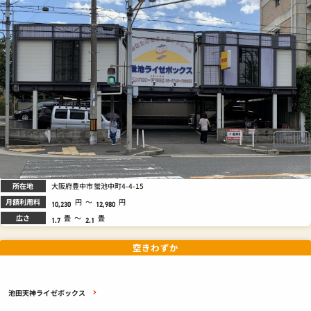
所在地
大阪府豊中市蛍池中町4-4-15
月額利用料
円
～
円
10,230
12,980
広さ
畳
～
畳
1.7
2.1
空きわずか
池田天神ライゼボックス