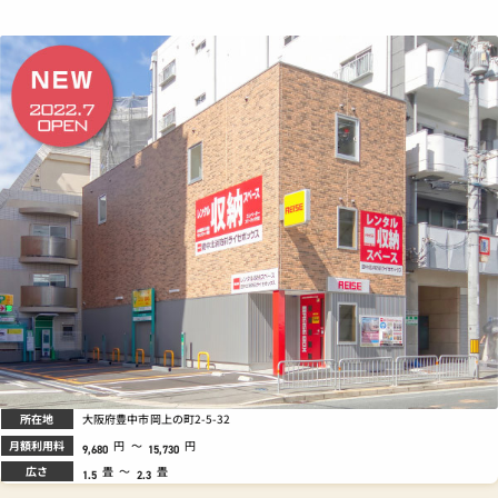
所在地
大阪府豊中市岡上の町2-5-32
月額利用料
円
～
円
9,680
15,730
広さ
畳
～
畳
1.5
2.3