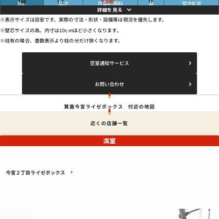
畳
ご利用中
148
1.7
9,680
1
F
円
※表示サイズは目安です。実際の寸法・形状・設備等は現況を優先します。
※壁芯サイズの為、内寸は10cmほど小さくなります。
※柱有の場合、畳数表示より柱の分だけ狭くなります。
空室通知サービス
お問い合わせ
箕面今宮ライゼボックス
付近の地図
近くの店舗一覧
満室
今宮２丁目ライゼボックス