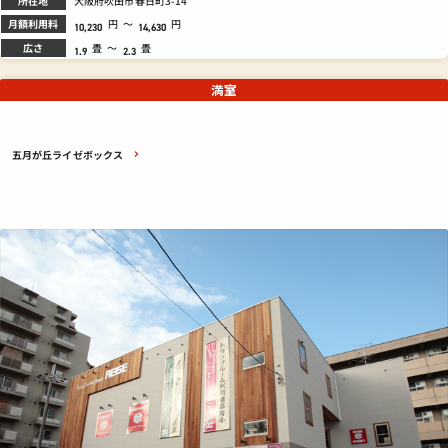
大阪府吹田市春日町3-14
月額利用料
円
～
円
10,230
14,630
広さ
畳
～
畳
1.9
2.3
満室
五月が丘ライゼボックス