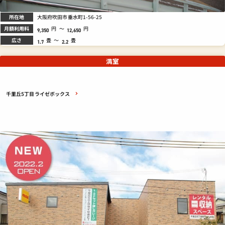
所在地
大阪府吹田市垂水町1-56-25
月額利用料
円
～
円
9,350
12,650
広さ
畳
～
畳
1.7
2.2
満室
千里丘5丁目ライゼボックス