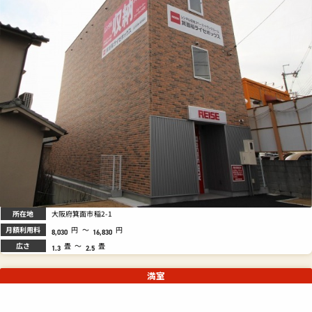
所在地
大阪府箕面市稲2-1
月額利用料
円
～
円
8,030
16,830
広さ
畳
～
畳
1.3
2.5
満室