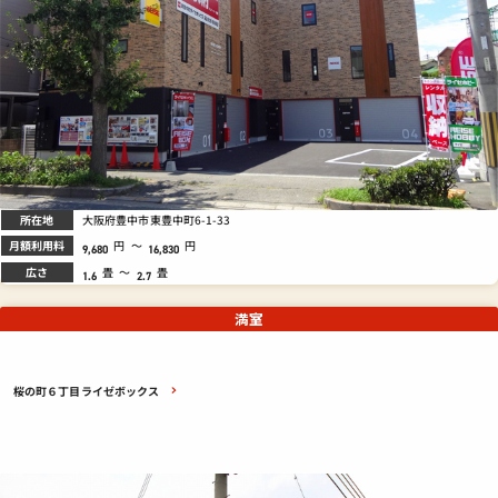
所在地
大阪府豊中市東豊中町6-1-33
月額利用料
円
～
円
9,680
16,830
広さ
畳
～
畳
1.6
2.7
満室
桜の町６丁目ライゼボックス