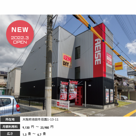
所在地
大阪府池田市荘園1-13-11
月額利用料
円
～
円
9,130
23,980
広さ
畳
～
畳
1.3
4.7