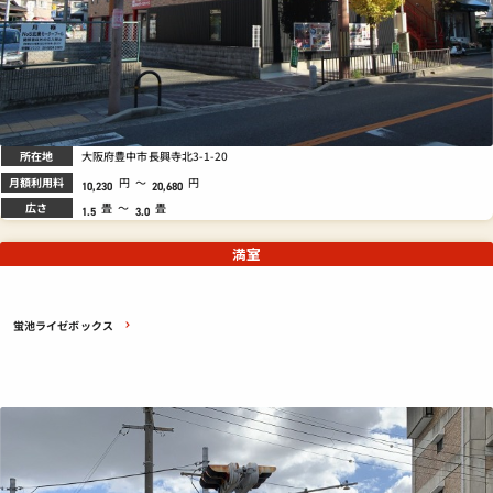
所在地
大阪府豊中市長興寺北3-1-20
月額利用料
円
～
円
10,230
20,680
広さ
畳
～
畳
1.5
3.0
満室
蛍池ライゼボックス