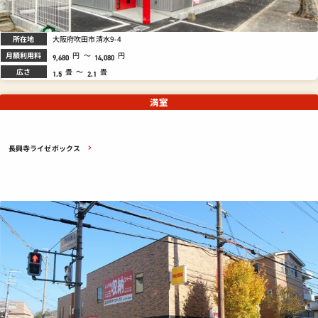
所在地
大阪府吹田市清水9-4
月額利用料
円
～
円
9,680
14,080
広さ
畳
～
畳
1.5
2.1
満室
長興寺ライゼボックス