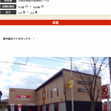
所在地
大阪府箕面市船場西3-7-14
月額利用料
円
～
円
9,130
14,630
広さ
畳
～
畳
1.5
2.4
満室
豊中緑丘ライゼボックス