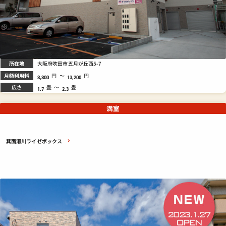
所在地
大阪府吹田市五月が丘西5-7
月額利用料
円
～
円
8,800
13,200
広さ
畳
～
畳
1.7
2.3
満室
箕面瀬川ライゼボックス