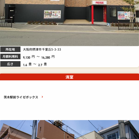
所在地
大阪府摂津市千里丘5-3-33
月額利用料
円
～
円
9,130
16,280
広さ
畳
～
畳
1.6
2.7
満室
茨木駅前ライゼボックス