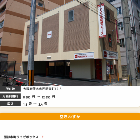
所在地
大阪府茨木市西駅前町12-5
月額利用料
円
～
円
8,800
12,650
広さ
畳
～
畳
1.6
2.4
空きわずか
服部本町ライゼボックス