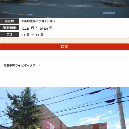
所在地
大阪府豊中市少路1丁目12
月額利用料
円
～
円
10,230
25,630
広さ
畳
～
畳
1.1
3.7
満室
東豊中町ライゼボックス