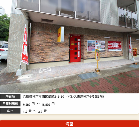
所在地
兵庫県神戸市灘区都通2-1-10（パレス東洋神戸6号館1階）
月額利用料
円
～
円
9,680
16,830
広さ
畳
～
畳
1.4
3.2
満室