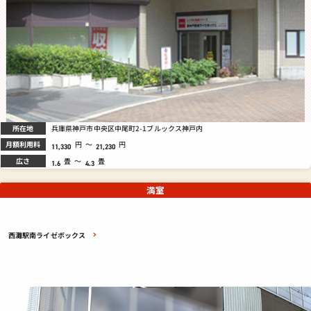
所在地
兵庫県神戸市中央区中尾町2-1ブルックス神戸内
月額利用料
円
～
円
11,330
21,230
広さ
畳
～
畳
1.6
4.3
満室
西灘駅南ライゼボックス