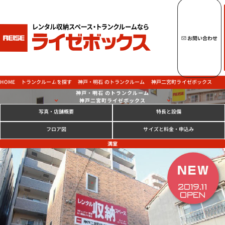
キーワードからトランクルームを探す
お問い合わせ
トップページへ
ライゼボックスの魅力
神戸・明石 のトランクルーム
神戸二宮町ライゼボックス
トランクルームを探す
HOME
神戸・明石 のトランクルーム
神戸二宮町ライゼボックス
写真
特長と設備
・店舗概要
トランクルームを探す
サイズと料金
フロア図
・申込み
満室
ご契約の流れ・
お支払方法
ご利用中のお客様
よくあるご質問
法人のお客様
お問い合わせ