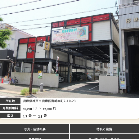
所在地
兵庫県神戸市兵庫区御崎本町2-10-23
月額利用料
円
～
円
10,230
12,980
広さ
畳
～
畳
1.7
2.3
写真
特長と設備
・店舗概要
サイズと料金
フロア図
・申込み