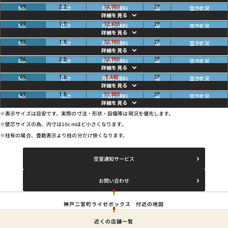
畳
ご利用中
19
2.2
14,080
2
F
円
畳
ご利用中
27
1.7
12,430
2
F
円
畳
ご利用中
32
1.9
12,980
2
F
円
畳
ご利用中
36
2.0
12,980
3
F
円
畳
ご利用中
45
1.6
9,680
3
F
円
畳
ご利用中
47
1.8
11,880
3
F
円
※表示サイズは目安です。実際の寸法・形状・設備等は現況を優先します。
※壁芯サイズの為、内寸は10cmほど小さくなります。
※柱有の場合、畳数表示より柱の分だけ狭くなります。
空室通知サービス
お問い合わせ
神戸二宮町ライゼボックス
付近の地図
近くの店舗一覧