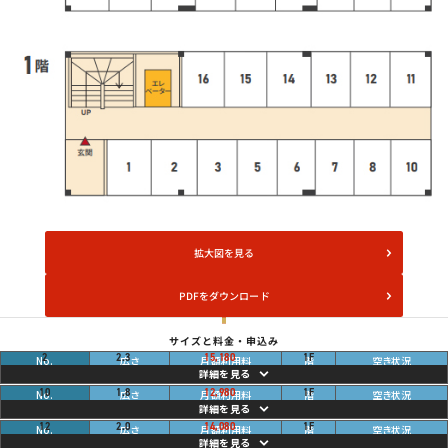
拡大図を見る
PDFをダウンロード
サイズと料金・申込み
畳
ご利用中
2
2.3
15,180
1
F
円
畳
ご利用中
10
1.8
12,980
1
F
円
畳
ご利用中
12
2.0
14,080
1
F
円