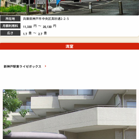
所在地
兵庫県神戸市中央区真砂通2-2-5
月額利用料
円
～
円
11,330
20,130
広さ
畳
～
畳
1.7
2.7
満室
新神戸駅東ライゼボックス