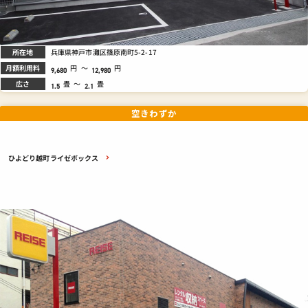
所在地
兵庫県神戸市灘区篠原南町5-2-17
月額利用料
円
～
円
9,680
12,980
広さ
畳
～
畳
1.5
2.1
空きわずか
ひよどり越町ライゼボックス