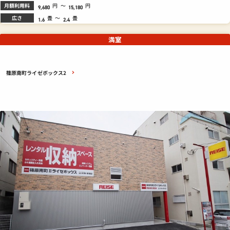
月額利用料
円
～
円
9,680
15,180
広さ
畳
～
畳
1.6
2.4
満室
篠原南町ライゼボックス2