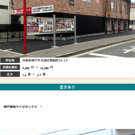
所在地
兵庫県神戸市兵庫区鵯越町16-19
月額利用料
円
～
円
9,680
16,280
広さ
畳
～
畳
1.6
2.7
空きあり
神戸御崎ライゼボックス