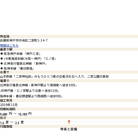
所在地
兵庫県神戸市中央区二宮町1-14-7
地図はこちら
最寄り駅
阪急神戸本線 『神戸三宮』
JR東海道本線(大阪～神戸) 『三ノ宮』
北神急行電鉄北神線 『新神戸』
阪神本線 『春日野道』
お車で
山手幹線「二宮神社前」のもうひとつ東の交差点を北へ入り、二宮公園の東側
電車で
北神急行電鉄北神線・新神戸駅より南南東へ徒歩10分。
JR神戸線・三ノ宮駅より北東へ徒歩12分。
阪神本線・春日野道駅より西南西へ徒歩9分。
竣工年月
2019年11月
月額利用料
円
～
円
9,680
15,180
広さ
畳
～
畳
1.6
2.3
付属施設
特長と設備