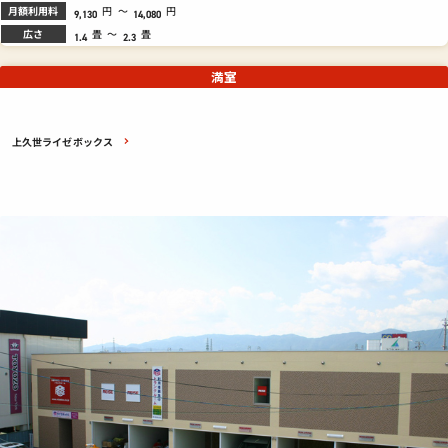
月額利用料
円
～
円
9,130
14,080
広さ
畳
～
畳
1.4
2.3
満室
上久世ライゼボックス