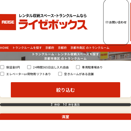
キーワードからトランクルームを探す
お問い合わせ
トップページへ
ライゼボックスの魅力
京都市南区 のトランクルーム
トランクルームを探す
HOME
京都府
京都府
トランクルーム・レンタル収納スペースを探す
京都市南区 の
トランクルーム
トランクルームを探す
24時間365日出し入れ自由
専用駐車場あり
保証金0円
エレベーターor荷物用リフトあり
空きルームがある店舗
ご契約の流れ・
お支払方法
ご利用中のお客様
件中
件を表示
2
1
-
2
よくあるご質問
満室
法人のお客様
お問い合わせ