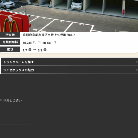
所在地
京都府京都市南区久世上久世町788-2
月額利用料
円
～
円
10,230
20,130
広さ
畳
～
畳
1.7
3.3
トランクルームを探す
ライゼボックスの魅力
他社との違い