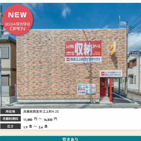
所在地
兵庫県西宮市江上町4-25
月額利用料
円
～
円
11,880
16,830
広さ
畳
～
畳
1.9
2.6
空きあり