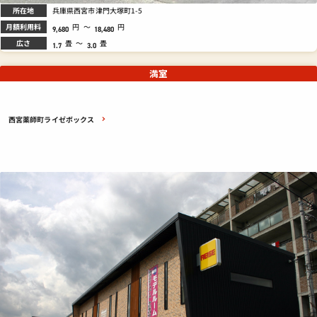
所在地
兵庫県西宮市津門大塚町1-5
月額利用料
円
～
円
9,680
18,480
広さ
畳
～
畳
1.7
3.0
満室
西宮薬師町ライゼボックス