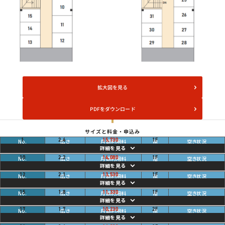
拡大図を見る
PDFをダウンロード
サイズと料金・申込み
畳
ご利用中
1
2.4
15,730
1
F
円
畳
ご利用中
10
2.2
14,080
1
F
円
畳
ご利用中
12
2.1
13,530
1
F
円
畳
ご利用中
15
1.8
11,330
1
F
円
畳
ご利用中
17
1.7
10,230
2
F
円