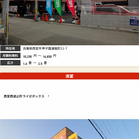
所在地
兵庫県西宮市甲子園浦風町11-7
月額利用料
円
～
円
10,230
16,830
広さ
畳
～
畳
1.6
2.5
満室
西宮西波止町ライゼボックス