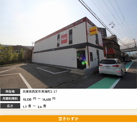
所在地
兵庫県西宮市用海町2-17
月額利用料
円
～
円
10,230
14,630
広さ
畳
～
畳
1.7
2.4
空きわずか