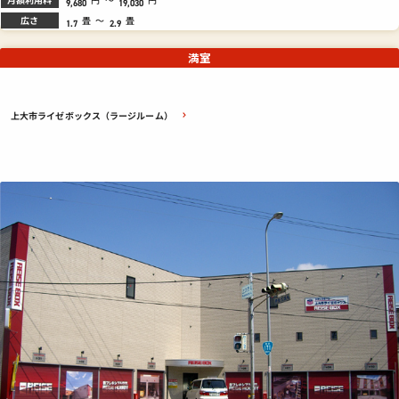
9,680
19,030
広さ
畳
～
畳
1.7
2.9
満室
上大市ライゼボックス（ラージルーム）