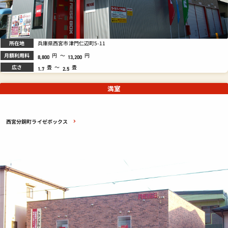
所在地
兵庫県西宮市津門仁辺町5-11
月額利用料
円
～
円
8,800
13,200
広さ
畳
～
畳
1.7
2.5
満室
西宮分銅町ライゼボックス