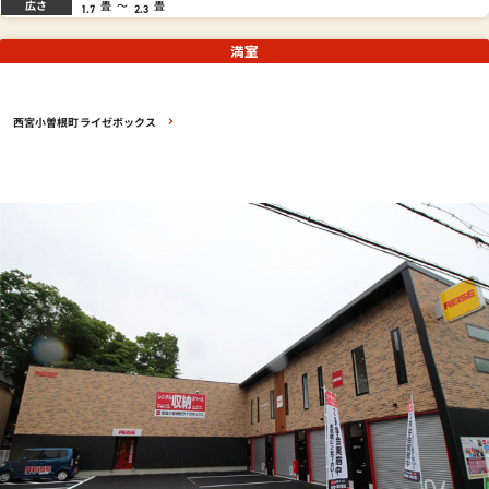
広さ
畳
～
畳
1.7
2.3
満室
西宮小曽根町ライゼボックス