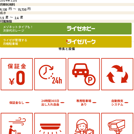
2014年12月
月額利用料
円
～
円
9,130
15,730
広さ
畳
～
畳
1.5
2.4
付属施設
メゾネットタイプも！
次世代ガレージ
ライゼが管理する
月極駐車場
特長と設備
24時間365日
専用駐車場
自動換気
保証金なし
出し入れ自由
システム
あり