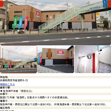
会社概要
Previous
特定商取引法に基づく表示
プライバシーポリシー
Previous
Nex
所在地
兵庫県西宮市能登町6-25
地図はこちら
最寄り駅
阪急神戸本線 『西宮北口』
お車で
国道171号線「能登町」交差点から南西へすぐの歩道橋北側。
電車で
阪急神戸線・西宮北口駅より北西へ徒歩14分。 JR東海道本線・西宮駅より北北東へ徒歩19分。
竣工年月