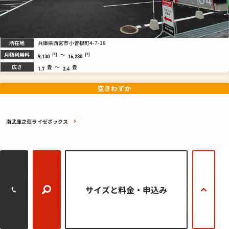
所在地
兵庫県西宮市小曽根町4-7-18
月額利用料
円
～
円
9,130
16,280
広さ
畳
～
畳
1.7
2.4
空きわずか
南武庫之荘ライゼボックス
サイズと料金
・申込み