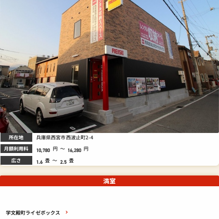
所在地
兵庫県西宮市西波止町2-4
月額利用料
円
～
円
10,780
16,280
広さ
畳
～
畳
1.6
2.5
満室
学文殿町ライゼボックス