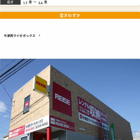
広さ
畳
～
畳
1.7
2.4
空きわずか
今津西ライゼボックス