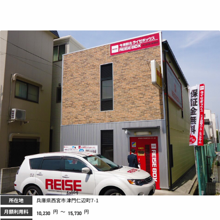
所在地
兵庫県西宮市津門仁辺町7-1
月額利用料
円
～
円
10,230
15,730