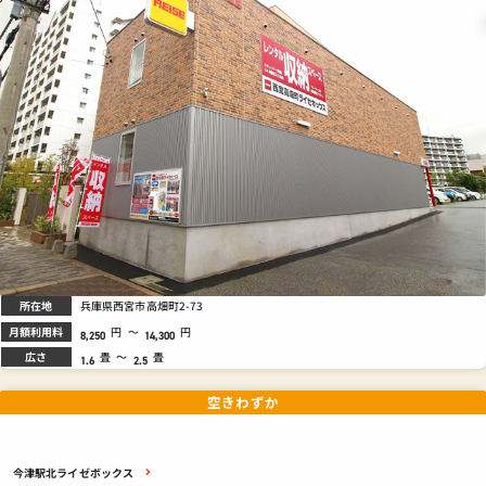
所在地
兵庫県西宮市高畑町2-73
月額利用料
円
～
円
8,250
14,300
広さ
畳
～
畳
1.6
2.5
空きわずか
今津駅北ライゼボックス