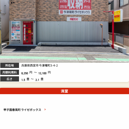
所在地
兵庫県西宮市今津曙町3-4-2
月額利用料
円
～
円
8,250
12,100
広さ
畳
～
畳
1.5
2.1
満室
甲子園春風町ライゼボックス