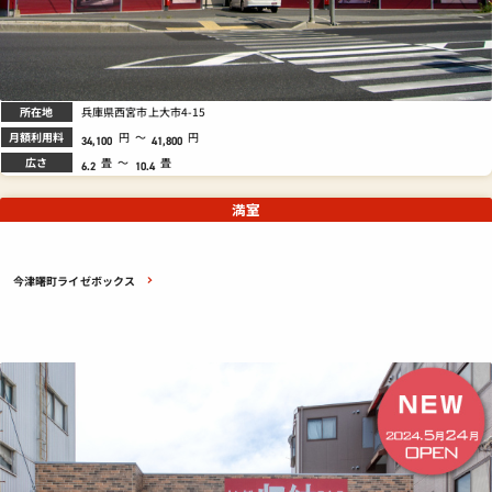
所在地
兵庫県西宮市上大市4-15
月額利用料
円
～
円
34,100
41,800
広さ
畳
～
畳
6.2
10.4
満室
今津曙町ライゼボックス