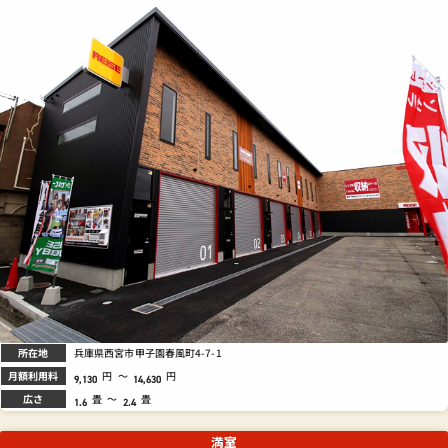
所在地
兵庫県西宮市甲子園春風町4-7-1
月額利用料
円
～
円
9,130
14,630
広さ
畳
～
畳
1.6
2.4
満室