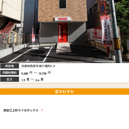
所在地
兵庫県西宮市城ケ堀町6-9
月額利用料
円
～
円
9,680
15,730
広さ
畳
～
畳
1.5
2.4
空きわずか
西宮江上町ライゼボックス