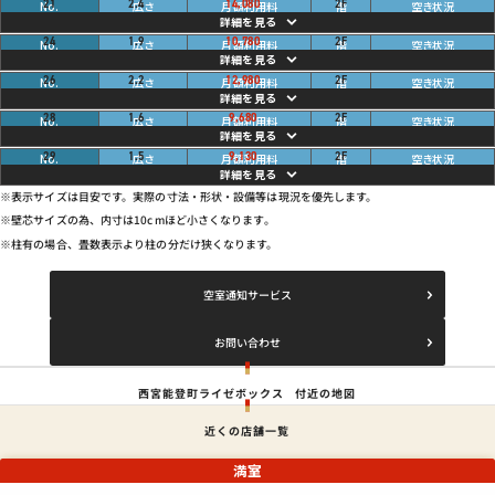
畳
ご利用中
21
2.4
14,080
2
F
円
畳
ご利用中
24
1.9
10,780
2
F
円
畳
ご利用中
26
2.2
12,980
2
F
円
畳
ご利用中
28
1.6
9,680
2
F
円
畳
ご利用中
29
1.5
9,130
2
F
円
※表示サイズは目安です。実際の寸法・形状・設備等は現況を優先します。
※壁芯サイズの為、内寸は10cmほど小さくなります。
※柱有の場合、畳数表示より柱の分だけ狭くなります。
空室通知サービス
お問い合わせ
西宮能登町ライゼボックス
付近の地図
近くの店舗一覧
満室