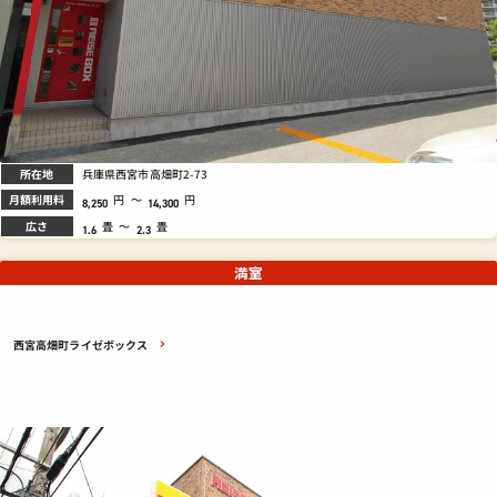
所在地
兵庫県西宮市高畑町2-73
月額利用料
円
～
円
8,250
14,300
広さ
畳
～
畳
1.6
2.3
満室
西宮高畑町ライゼボックス