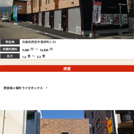
所在地
兵庫県西宮市薬師町2-50
月額利用料
円
～
円
9,680
16,830
広さ
畳
～
畳
1.6
3.3
満室
西宮城ヶ堀町ライゼボックス