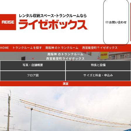
キーワードからトランクルームを探す
お問い合わせ
トップページへ
ライゼボックスの魅力
西宮能登町ライゼボックス
南阪神 のトランクルーム
トランクルームを探す
HOME
南阪神 のトランクルーム
西宮能登町ライゼボックス
写真
特長と設備
・店舗概要
トランクルームを探す
サイズと料金
フロア図
・申込み
満室
ご契約の流れ・
お支払方法
ご利用中のお客様
よくあるご質問
法人のお客様
お問い合わせ