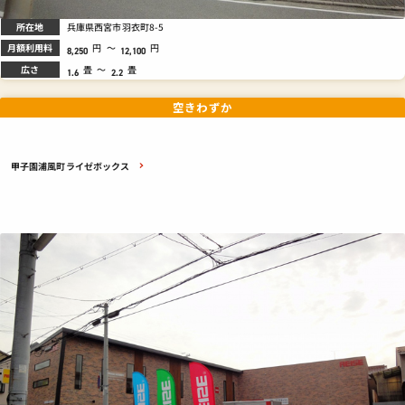
所在地
兵庫県西宮市羽衣町8-5
月額利用料
円
～
円
8,250
12,100
広さ
畳
～
畳
1.6
2.2
空きわずか
甲子園浦風町ライゼボックス