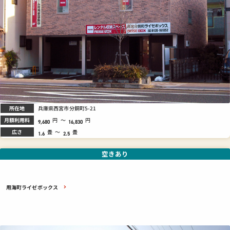
所在地
兵庫県西宮市分銅町5-21
月額利用料
円
～
円
9,680
16,830
広さ
畳
～
畳
1.6
2.5
空きあり
用海町ライゼボックス