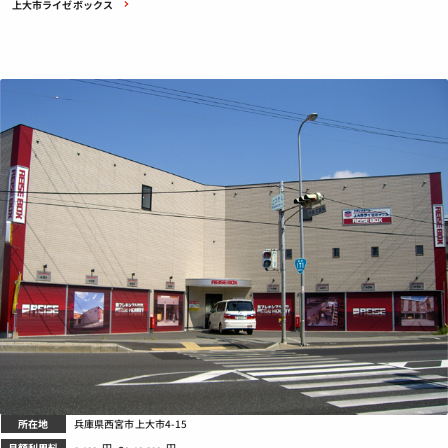
上大市ライゼボックス
所在地
兵庫県西宮市上大市4-15
月額利用料
円
～
円