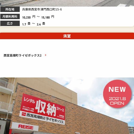
所在地
兵庫県西宮市津門西口町15-6
月額利用料
円
～
円
10,230
15,180
広さ
畳
～
畳
1.7
2.4
満室
西宮高畑町ライゼボックス2