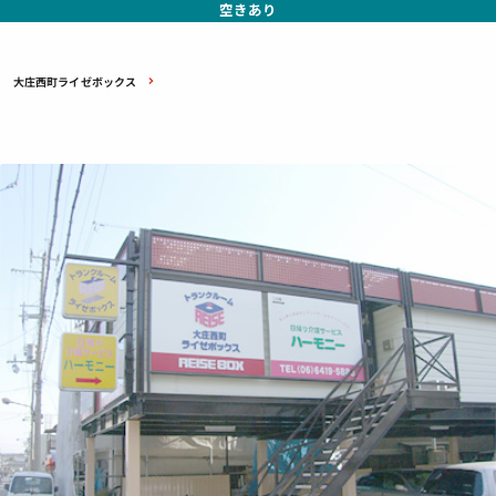
空きあり
大庄西町ライゼボックス