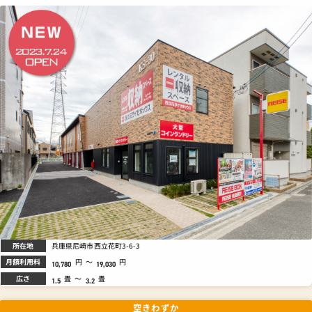
所在地
兵庫県尼崎市西立花町3-6-3
月額利用料
円
～
円
10,780
19,030
広さ
畳
～
畳
1.5
3.2
空きわずか