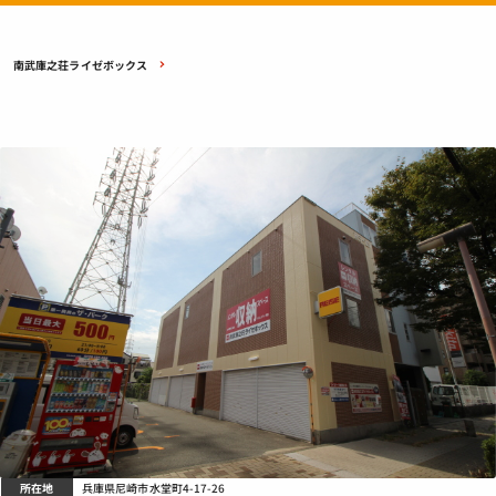
南武庫之荘ライゼボックス
所在地
兵庫県尼崎市水堂町4-17-26