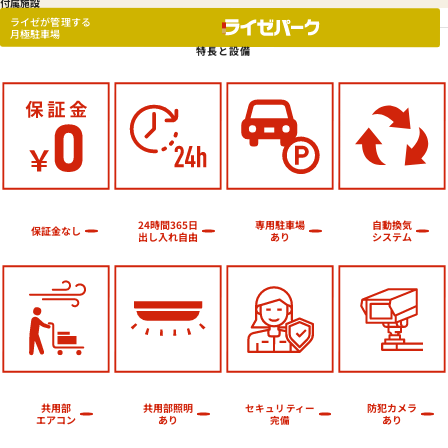
付属施設
ライゼが管理する
月極駐車場
特長と設備
24時間365日
専用駐車場
自動換気
保証金なし
出し入れ自由
システム
あり
共用部照明
防犯カメラ
共用部
セキュリティー
エアコン
あり
あり
完備