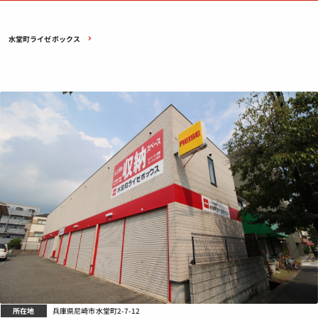
水堂町ライゼボックス
所在地
兵庫県尼崎市水堂町2-7-12