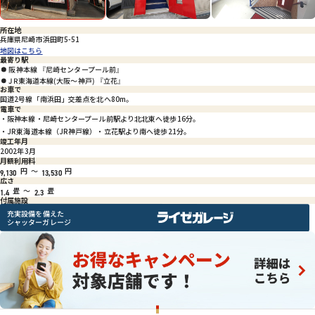
所在地
兵庫県尼崎市浜田町5-51
地図はこちら
最寄り駅
阪神本線 『尼崎センタープール前』
JR東海道本線(大阪～神戸) 『立花』
お車で
国道2号線「南浜田」交差点を北へ80m。
電車で
・阪神本線・尼崎センタープール前駅より北北東へ徒歩16分。
・JR東海道本線（JR神戸線）・立花駅より南へ徒歩21分。
竣工年月
2002年3月
月額利用料
円
～
円
9,130
13,530
広さ
畳
～
畳
1.4
2.3
付属施設
充実設備を備えた
シャッターガレージ