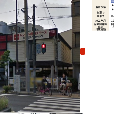
地
最寄り駅
お車で
電車で
阪
竣工年月
1
月額利用料
8,
広さ
1.
付属施設
Next