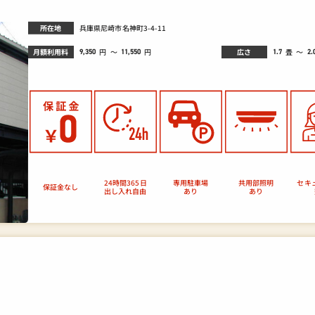
所在地
兵庫県尼崎市名神町3-4-11
月額利用料
広さ
畳
円
～
～
円
9,350
1.7
2.
11,550
セキ
24時間365日
専用駐車場
共用部照明
保証金なし
出し入れ自由
あり
あり