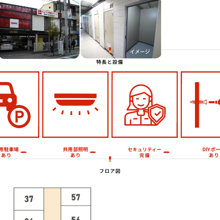
Next
特長と設備
用駐車場
共用部照明
DIYボ
セキュリティー
あり
あり
あり
完備
フロア図