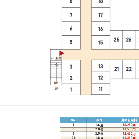
No.
広さ
月額利用料
畳
1
1.6
10,230
円
畳
5
2.0
13,530
円
畳
6
2.0
12,430
円
畳
21
1.8
11,330
円