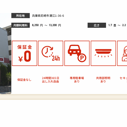
所在地
兵庫県尼崎市潮江1-36-6
月額利用料
広さ
畳
円
～
～
円
8,250
1.7
2.2
13,200
セキ
24時間365日
専用駐車場
共用部照明
保証金なし
出し入れ自由
あり
あり