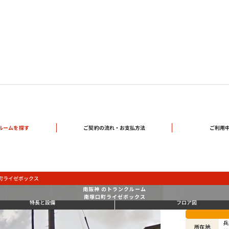
ご契約の流れ・
ルームを探す
ご利用
お支払方法
町ライゼボックス
南阪神 のトランクルーム
南塚口町ライゼボックス
特長と設備
フロア図
兵
所在地