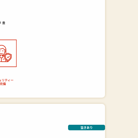
畳
0
ュリティー
完備
空きあり