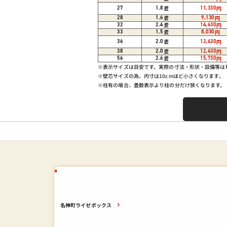
畳
27
1.8
11,330
円
畳
28
1.6
9,130
円
畳
32
2.4
14,630
円
畳
33
1.5
8,030
円
畳
36
2.0
12,430
円
畳
38
2.0
12,430
円
畳
56
2.6
15,730
円
※表示サイズは目安です。実際の寸法・形状・設備等
※壁芯サイズの為、内寸は10cmほど小さくなります。
※柱有の場合、畳数表示より柱の分だけ狭くなります。
名神町ライゼボックス