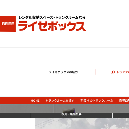
ライゼボックスの魅力
トランク
南阪神 のトランクルーム
南塚口
トランクルームを探す
HOME
写真
・店舗概要