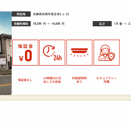
所在地
兵庫県尼崎市若王寺2-1-10
月額利用料
広さ
畳
円
～
～
円
10,230
1.8
2.
14,630
セキュリティー
24時間365日
共用部照明
保証金なし
出し入れ自由
あり
完備