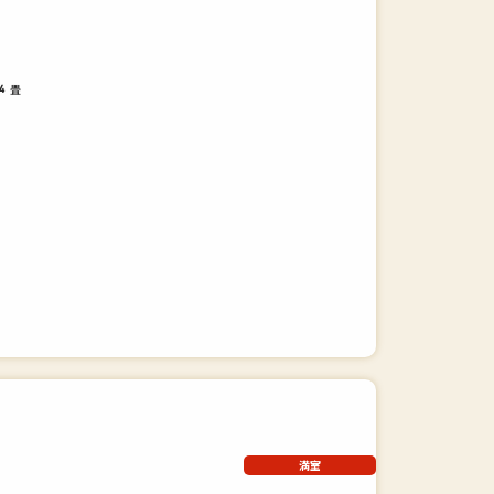
畳
4
満室