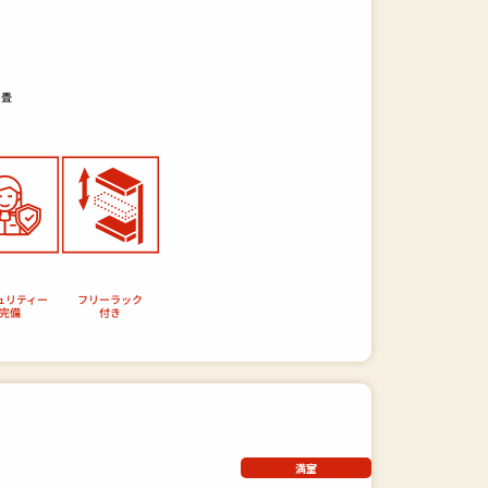
畳
ュリティー
フリーラック
完備
付き
満室