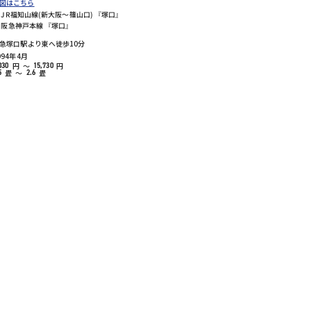
図はこちら
JR福知山線(新大阪～篠山口) 『塚口』
阪急神戸本線 『塚口』
急塚口駅より東へ徒歩10分
994年4月
円
～
円
030
15,730
畳
～
畳
5
2.6