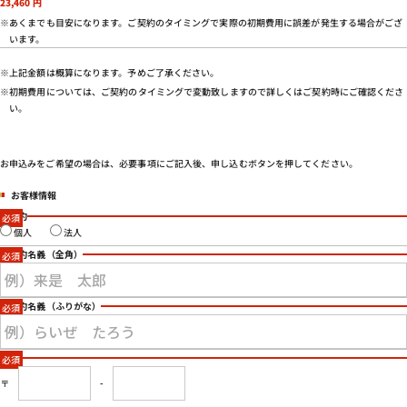
23,460
円
会社概要
※あくまでも目安になります。ご契約のタイミングで実際の初期費用に誤差が発生する場合がござ
特定商取引法に基づく表示
います。
プライバシーポリシー
※上記金額は概算になります。予めご了承ください。
※初期費用については、ご契約のタイミングで変動致しますので詳しくはご契約時にご確認くださ
い。
お申込みをご希望の場合は、必要事項にご記入後、申し込むボタンを押してください。
お客様情報
ご契約
個人
法人
ご契約名義
（全角）
ご契約名義
（ふりがな）
住所
〒
-