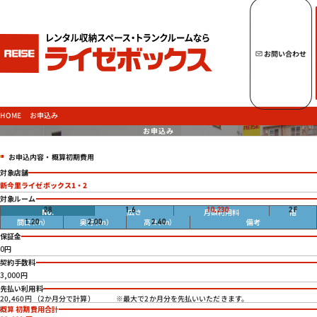
キーワードからトランクルームを探す
お問い合わせ
トップページへ
ライゼボックスの魅力
お申込み
HOME
お申込み
お申込内容・概算初期費用
トランクルームを探す
対象店舗
新今里ライゼボックス1・2
対象ルーム
畳
28
1.6
10,230
2
F
円
9月上旬～利用可
1.20
2.00
2.40
ご契約の流れ・
お支払方法
保証金
ご利用中のお客様
0円
契約手数料
よくあるご質問
3,000円
先払い利用料
法人のお客様
※最大で2か月分を先払いいただきます。
20,460円 （2か月分で計算）
お問い合わせ
概算 初期費用合計