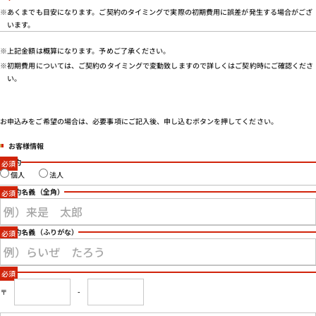
会社概要
※あくまでも目安になります。ご契約のタイミングで実際の初期費用に誤差が発生する場合がござ
います。
特定商取引法に基づく表示
プライバシーポリシー
※上記金額は概算になります。予めご了承ください。
※初期費用については、ご契約のタイミングで変動致しますので詳しくはご契約時にご確認くださ
い。
お申込みをご希望の場合は、必要事項にご記入後、申し込むボタンを押してください。
お客様情報
ご契約
個人
法人
ご契約名義
（全角）
ご契約名義
（ふりがな）
住所
〒
-