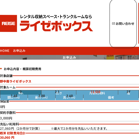
キーワードからトランクルームを探す
お問い合わせ
トップページへ
ライゼボックスの魅力
お申込み
HOME
お申込み
お申込内容・概算初期費用
トランクルームを探す
対象店舗
野中南ライゼボックス
対象ルーム
畳
3
2.1
13,530
2
F
円
1.60
2.00
2.40
ご契約の流れ・
お支払方法
保証金
0円
ご利用中のお客様
契約手数料
よくあるご質問
3,000円
先払い利用料
法人のお客様
※最大で2か月分を先払いいただきます。
27,060円 （2か月分で計算）
概算 初期費用合計
お問い合わせ
30,060
円