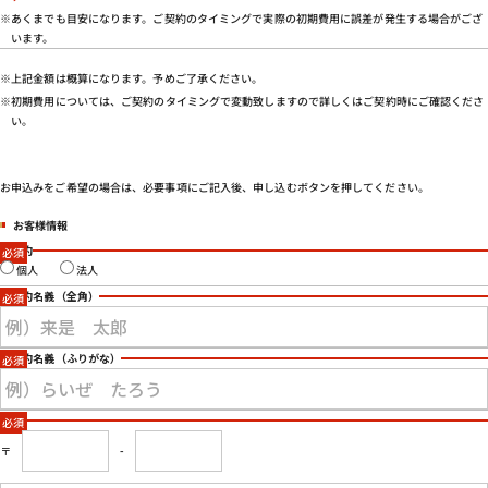
会社概要
※あくまでも目安になります。ご契約のタイミングで実際の初期費用に誤差が発生する場合がござ
います。
特定商取引法に基づく表示
プライバシーポリシー
※上記金額は概算になります。予めご了承ください。
※初期費用については、ご契約のタイミングで変動致しますので詳しくはご契約時にご確認くださ
い。
お申込みをご希望の場合は、必要事項にご記入後、申し込むボタンを押してください。
お客様情報
ご契約
個人
法人
ご契約名義
（全角）
ご契約名義
（ふりがな）
住所
〒
-