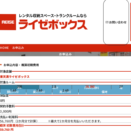
キーワードからトランクルームを探す
お問い合わせ
トップページへ
ライゼボックスの魅力
お申込み
HOME
お申込み
お申込内容・概算初期費用
トランクルームを探す
対象店舗
東天満ライゼボックス
対象ルーム
畳
235
2.8
28,380
2
F
円
1.60
2.60
2.40
ご契約の流れ・
お支払方法
保証金
0円
ご利用中のお客様
契約手数料
よくあるご質問
3,000円
先払い利用料
法人のお客様
※最大で2か月分を先払いいただきます。
56,760円 （2か月分で計算）
概算 初期費用合計
お問い合わせ
59,760
円