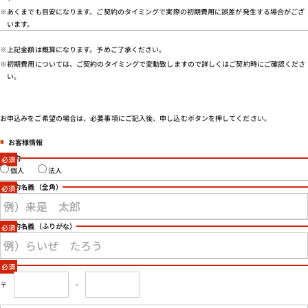
会社概要
※あくまでも目安になります。ご契約のタイミングで実際の初期費用に誤差が発生する場合がござ
います。
特定商取引法に基づく表示
プライバシーポリシー
※上記金額は概算になります。予めご了承ください。
※初期費用については、ご契約のタイミングで変動致しますので詳しくはご契約時にご確認くださ
い。
お申込みをご希望の場合は、必要事項にご記入後、申し込むボタンを押してください。
お客様情報
ご契約
個人
法人
ご契約名義
（全角）
ご契約名義
（ふりがな）
住所
〒
-