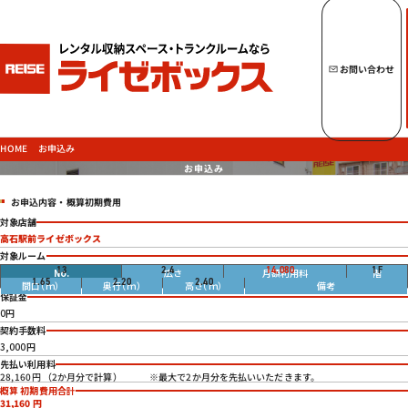
キーワードからトランクルームを探す
お問い合わせ
トップページへ
ライゼボックスの魅力
お申込み
HOME
お申込み
お申込内容・概算初期費用
トランクルームを探す
対象店舗
高石駅前ライゼボックス
対象ルーム
畳
13
2.4
14,080
1
F
円
1.65
2.20
2.40
ご契約の流れ・
お支払方法
保証金
0円
ご利用中のお客様
契約手数料
よくあるご質問
3,000円
先払い利用料
法人のお客様
※最大で2か月分を先払いいただきます。
28,160円 （2か月分で計算）
概算 初期費用合計
お問い合わせ
31,160
円