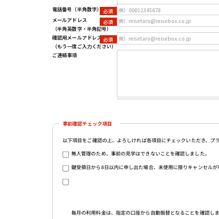
電話番号
（半角数字）
メールアドレス
（半角英数字・半角記号）
確認用メールアドレス
（もう一度ご入力ください）
ご連絡事項
事前確認チェック項目
以下項目をご確認の上、よろしければ各項目にチェックいただき、プ
無人管理のため、事前の見学はできないことを確認しました。
鍵受領日から8日以内に申し出た場合、未使用に限りキャンセルが
毎月の利用料金は、指定の口座から自動振替となることを確認し