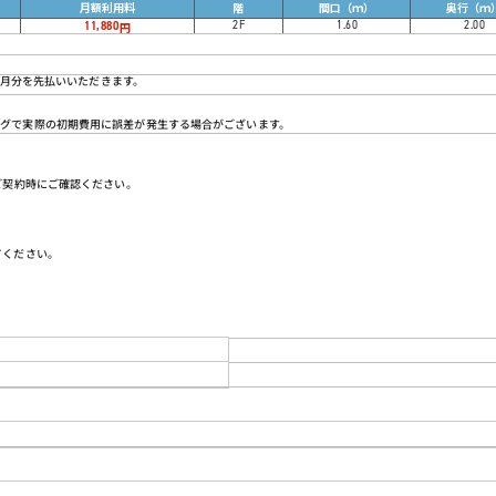
月額利用料
階
間口（ｍ）
奥行（ｍ
2
F
1.60
2.00
11,880
円
2か月分を先払いいただきます。
ミングで実際の初期費用に誤差が発生する場合がございます。
ご契約時にご確認ください。
てください。