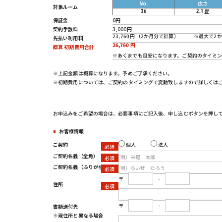
No.
広さ
対象ルーム
畳
36
2.1
保証金
0円
契約手数料
3,000円
※最大で
23,760円 （2か月分で計算）
先払い利用料
26,760
円
概算 初期費用合計
※あくまでも目安になります。ご契約のタイ
※上記金額は概算になります。予めご了承ください。
※初期費用については、ご契約のタイミングで変動致しますので詳しくは
お申込みをご希望の場合は、必要事項にご記入後、申し込むボタンを押し
お客様情報
個人
法人
ご契約
ご契約名義
（全角）
ご契約名義
（ふりがな）
〒
-
住所
〒
-
書類送付先
※現住所と異なる場合