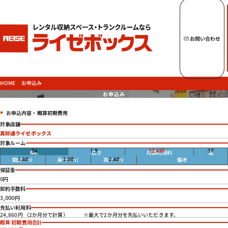
キーワードからトランクルームを探す
お問い合わせ
トップページへ
ライゼボックスの魅力
お申込み
HOME
お申込み
お申込内容・概算初期費用
トランクルームを探す
対象店舗
真砂通ライゼボックス
対象ルーム
畳
34
1.9
12,430
3
F
円
柱あり
1.40
2.00
2.40
ご契約の流れ・
お支払方法
保証金
ご利用中のお客様
0円
契約手数料
よくあるご質問
3,000円
先払い利用料
法人のお客様
※最大で2か月分を先払いいただきます。
24,860円 （2か月分で計算）
お問い合わせ
概算 初期費用合計