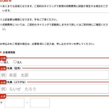
27,860
円
会社概要
※あくまでも目安になります。ご契約のタイミングで実際の初期費用に誤差が発生する場合がござ
特定商取引法に基づく表示
います。
プライバシーポリシー
※上記金額は概算になります。予めご了承ください。
※初期費用については、ご契約のタイミングで変動致しますので詳しくはご契約時にご確認くださ
い。
お申込みをご希望の場合は、必要事項にご記入後、申し込むボタンを押してください。
お客様情報
ご契約
個人
法人
ご契約名義
（全角）
ご契約名義
（ふりがな）
住所
〒
-