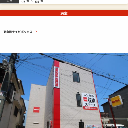
広さ
畳
～
畳
1.7
5.5
満室
高倉町ライゼボックス