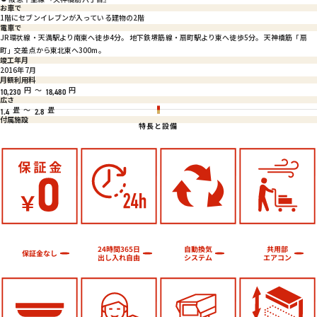
お車で
1階にセブンイレブンが入っている建物の2階
電車で
JR環状線・天満駅より南東へ徒歩4分。 地下鉄堺筋線・扇町駅より東へ徒歩5分。 天神橋筋「扇
町」交差点から東北東へ300m。
竣工年月
2016年7月
月額利用料
円
～
円
10,230
18,480
広さ
畳
～
畳
1.4
2.8
付属施設
特長と設備
24時間365日
自動換気
共用部
保証金なし
出し入れ自由
システム
エアコン