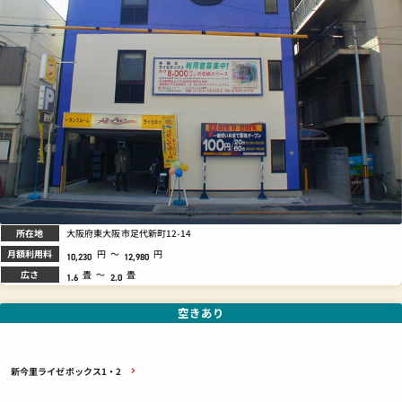
所在地
大阪府東大阪市足代新町12-14
月額利用料
円
～
円
10,230
12,980
広さ
畳
～
畳
1.6
2.0
空きあり
新今里ライゼボックス1・2