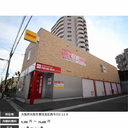
所在地
大阪府大阪市東住吉区西今川3-12-8
月額利用料
円
～
円
9,350
15,400
広さ
畳
～
畳