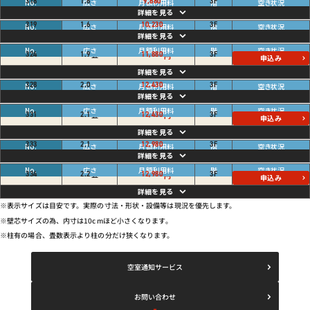
畳
ご利用中
318
1.6
9,680
3
F
円
畳
ご利用中
319
1.6
10,230
3
F
円
空き
畳
324
1.9
11,880
3
F
円
申込み
畳
ご利用中
328
2.0
12,430
3
F
円
空き
畳
331
2.1
12,430
3
F
円
申込み
畳
ご利用中
333
2.1
12,980
3
F
円
空き
畳
334
2.2
12,980
3
F
円
申込み
※表示サイズは目安です。実際の寸法・形状・設備等は現況を優先します。
※壁芯サイズの為、内寸は10cmほど小さくなります。
※柱有の場合、畳数表示より柱の分だけ狭くなります。
空室通知サービス
お問い合わせ