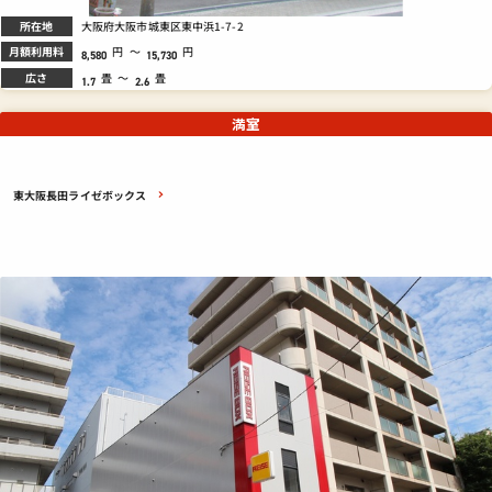
所在地
大阪府大阪市城東区東中浜1-7-2
月額利用料
円
～
円
8,580
15,730
広さ
畳
～
畳
1.7
2.6
満室
東大阪長田ライゼボックス