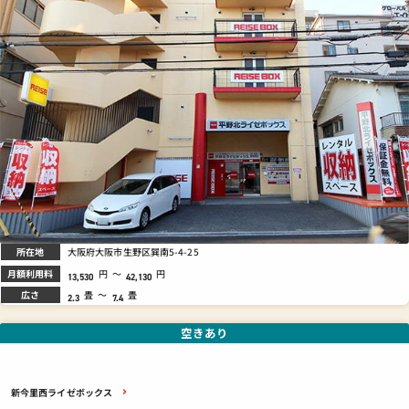
所在地
大阪府大阪市生野区巽南5-4-25
月額利用料
円
～
円
13,530
42,130
広さ
畳
～
畳
2.3
7.4
空きあり
新今里西ライゼボックス