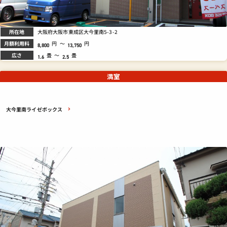
所在地
大阪府大阪市東成区大今里南5-3-2
月額利用料
円
～
円
8,800
13,750
広さ
畳
～
畳
1.6
2.5
満室
大今里南ライゼボックス