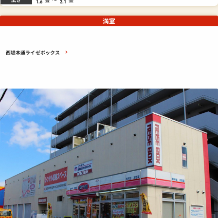
1.6
2.1
満室
西堤本通ライゼボックス