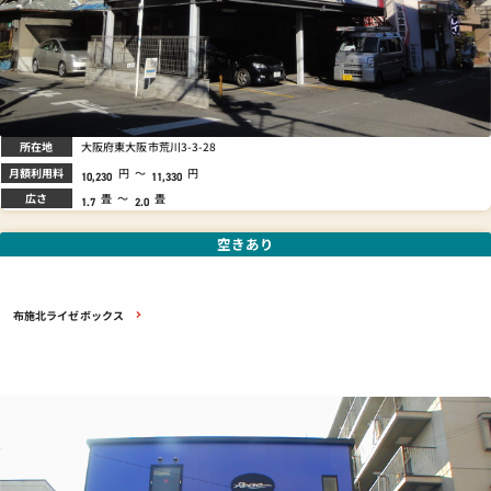
所在地
大阪府東大阪市荒川3-3-28
月額利用料
円
～
円
10,230
11,330
広さ
畳
～
畳
1.7
2.0
空きあり
布施北ライゼボックス