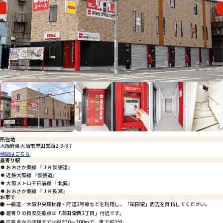
会社概要
Previous
特定商取引法に基づく表示
プライバシーポリシー
Previous
Nex
所在地
大阪府東大阪市岸田堂西2-3-37
地図はこちら
最寄り駅
おおさか東線 『ＪＲ俊徳道』
近鉄大阪線 『俊徳道』
大阪メトロ千日前線 『北巽』
おおさか東線 『ＪＲ長瀬』
お車で
● 一般道／大阪中央環状線・府道2号線などを利用し、「岸田堂」周辺を目指してください。
● 最寄りの目安交差点は「岸田堂西2丁目」付近です。
● 交差点から店舗までは約200〜300mで、車で約1分。