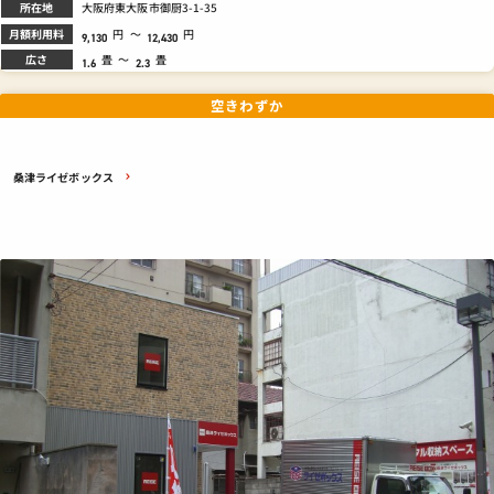
所在地
大阪府東大阪市御厨3-1-35
月額利用料
円
～
円
9,130
12,430
広さ
畳
～
畳
1.6
2.3
空きわずか
桑津ライゼボックス