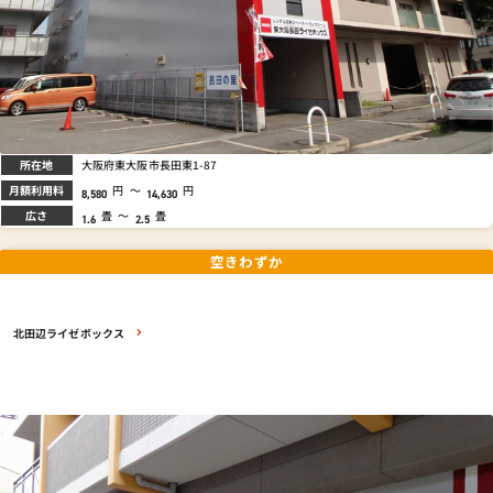
所在地
大阪府東大阪市長田東1-87
月額利用料
円
～
円
8,580
14,630
広さ
畳
～
畳
1.6
2.5
空きわずか
北田辺ライゼボックス