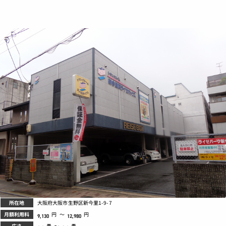
所在地
大阪府大阪市生野区新今里1-9-7
月額利用料
円
～
円
9,130
12,980
広さ
畳
～
畳