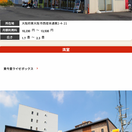
所在地
大阪府東大阪市西堤本通東2-4-21
月額利用料
円
～
円
10,230
13,530
広さ
畳
～
畳
1.7
2.3
満室
東今里ライゼボックス