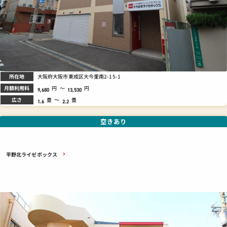
所在地
大阪府大阪市東成区大今里南2-15-1
月額利用料
円
～
円
9,680
13,530
広さ
畳
～
畳
1.6
2.2
空きあり
平野北ライゼボックス