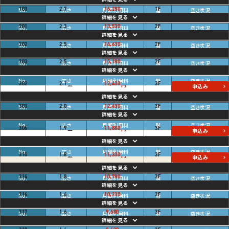
畳
ご利用中
103
2.7
16,280
1
F
円
畳
ご利用中
201
2.3
13,530
2
F
円
畳
ご利用中
202
2.5
14,630
2
F
円
畳
ご利用中
203
2.5
15,180
2
F
円
空き
畳
302
2.1
12,430
3
F
円
申込み
畳
ご利用中
303
2.0
12,430
3
F
円
空き
畳
306
1.9
11,880
3
F
円
申込み
空き
畳
310
1.8
11,330
3
F
円
申込み
畳
ご利用中
314
1.8
10,780
3
F
円
畳
ご利用中
316
1.6
10,230
3
F
円
畳
ご利用中
317
1.6
9,680
3
F
円