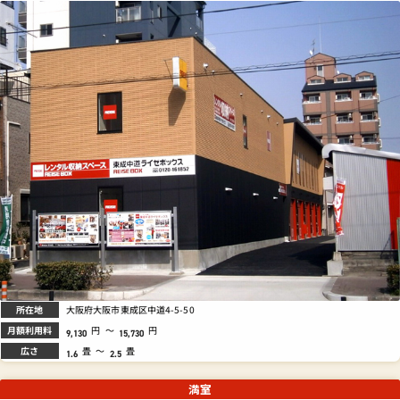
所在地
大阪府大阪市東成区中道4-5-50
月額利用料
円
～
円
9,130
15,730
広さ
畳
～
畳
1.6
2.5
満室