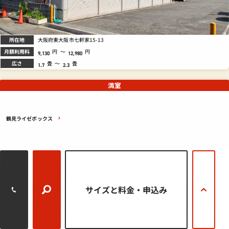
所在地
大阪府東大阪市七軒家15-13
月額利用料
円
～
円
9,130
12,980
広さ
畳
～
畳
1.7
2.3
満室
鶴見ライゼボックス
サイズと料金
・申込み