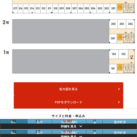
拡大図を見る
PDFをダウンロード
サイズと料金・申込み
畳
ご利用中
101
2.1
14,080
1
F
円
畳
ご利用中
102
2.7
15,730
1
F
円