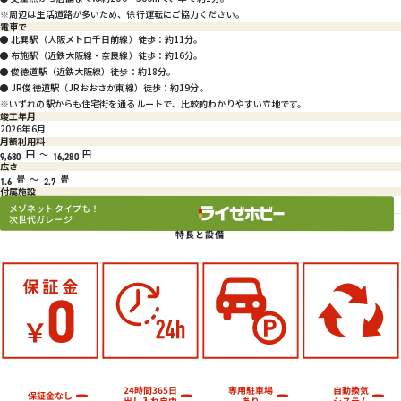
※周辺は生活道路が多いため、徐行運転にご協力ください。
電車で
● 北巽駅（大阪メトロ千日前線）徒歩：約11分。
● 布施駅（近鉄大阪線・奈良線）徒歩：約16分。
● 俊徳道駅（近鉄大阪線）徒歩：約18分。
● JR俊徳道駅（JRおおさか東線）徒歩：約19分。
※いずれの駅からも住宅街を通るルートで、比較的わかりやすい立地です。
竣工年月
2026年6月
月額利用料
円
～
円
9,680
16,280
広さ
畳
～
畳
1.6
2.7
付属施設
メゾネットタイプも！
次世代ガレージ
特長と設備
24時間365日
専用駐車場
自動換気
保証金なし
出し入れ自由
システム
あり