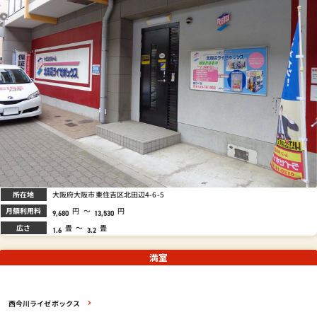
所在地
大阪府大阪市東住吉区北田辺4-6-5
月額利用料
円
～
円
9,680
13,530
広さ
畳
～
畳
1.6
3.2
満室
西今川ライゼボックス