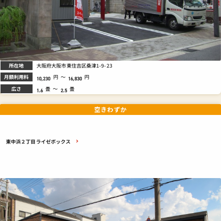
所在地
大阪府大阪市東住吉区桑津1-9-23
月額利用料
円
～
円
10,230
16,830
広さ
畳
～
畳
1.6
2.5
空きわずか
東中浜２丁目ライゼボックス