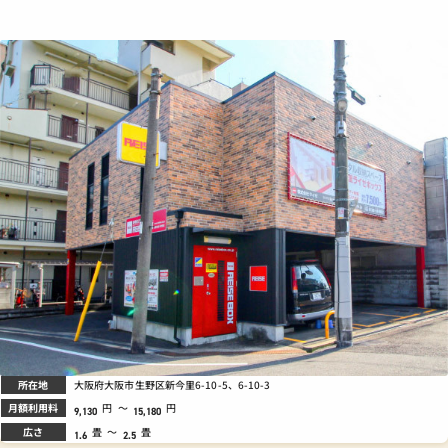
所在地
大阪府大阪市生野区新今里6-10-5、6-10-3
月額利用料
円
～
円
9,130
15,180
広さ
畳
～
畳
1.6
2.5