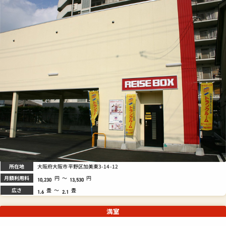
所在地
大阪府大阪市平野区加美東3-14-12
月額利用料
円
～
円
10,230
13,530
広さ
畳
～
畳
1.6
2.1
満室