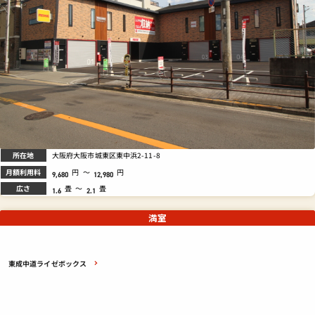
所在地
大阪府大阪市城東区東中浜2-11-8
月額利用料
円
～
円
9,680
12,980
広さ
畳
～
畳
1.6
2.1
満室
東成中道ライゼボックス