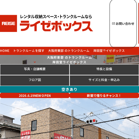
キーワードからトランクルームを探す
お問い合わせ
トップページへ
ライゼボックスの魅力
大阪府東部 のトランクルーム
トランクルームを探す
岸田堂ライゼボックス
HOME
大阪府東部 のトランクルーム
岸田堂ライゼボックス
写真
特長と設備
・店舗概要
トランクルームを探す
サイズと料金
フロア図
・申込み
空きあり
新築で借りる
2026.6.19
NEW OPEN
チャンス！
ご契約の流れ・
お支払方法
ご利用中のお客様
よくあるご質問
法人のお客様
お問い合わせ