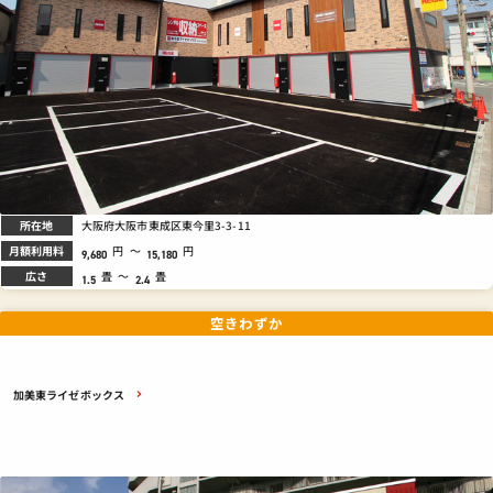
所在地
大阪府大阪市東成区東今里3-3-11
月額利用料
円
～
円
9,680
15,180
広さ
畳
～
畳
1.5
2.4
空きわずか
加美東ライゼボックス