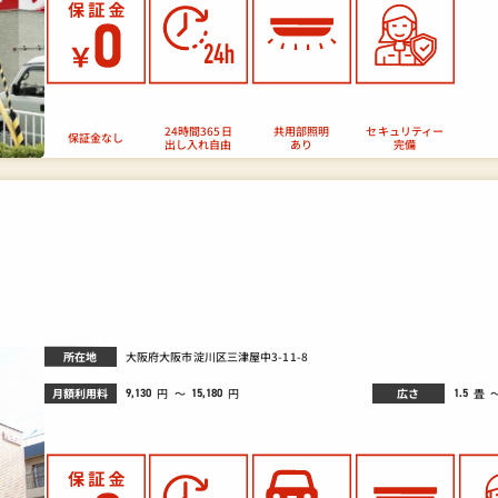
セキュリティー
24時間365日
共用部照明
保証金なし
出し入れ自由
あり
完備
所在地
大阪府大阪市淀川区三津屋中3-11-8
月額利用料
広さ
畳
円
～
円
9,130
1.5
15,180