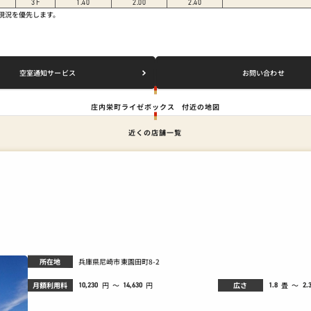
3
F
1.40
2.00
2.40
は現況を優先します。
空室通知サービス
お問い合わせ
庄内栄町ライゼボックス
付近の地図
近くの店舗一覧
所在地
兵庫県尼崎市東園田町8-2
月額利用料
広さ
畳
～
円
～
円
10,230
1.8
2.
14,630