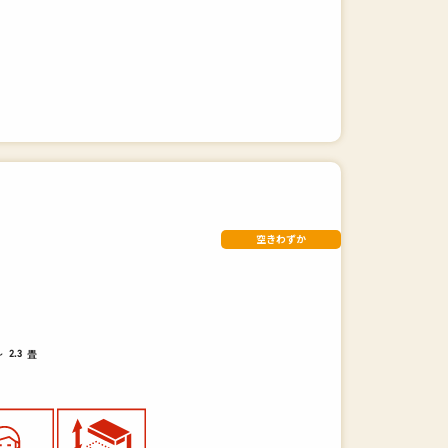
空きわずか
～
畳
2.3