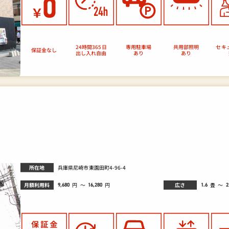
セキ
24時間365日
専用駐車場
共用部照明
保証金なし
出し入れ自由
あり
あり
所在地
兵庫県尼崎市東園田町4-96-4
月額利用料
広さ
畳
円
～
～
円
9,680
1.6
2
16,280