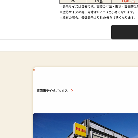
畳
25
1.9
11,880
円
※表示サイズは目安です。実際の寸法・形状・設備等
※壁芯サイズの為、内寸は10cmほど小さくなります。
※柱有の場合、畳数表示より柱の分だけ狭くなります。
東園田ライゼボックス