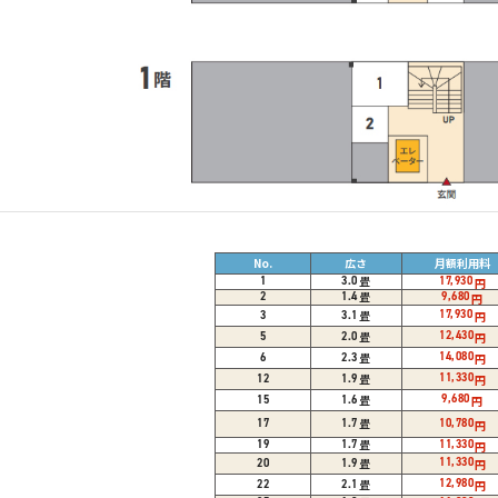
No.
広さ
月額利用料
畳
1
3.0
17,930
円
畳
2
1.4
9,680
円
17,930
畳
円
3
3.1
12,430
畳
円
5
2.0
14,080
畳
円
6
2.3
11,330
畳
円
12
1.9
9,680
畳
円
15
1.6
畳
17
1.7
10,780
円
畳
19
1.7
11,330
円
11,330
畳
円
20
1.9
12,980
畳
円
22
2.1