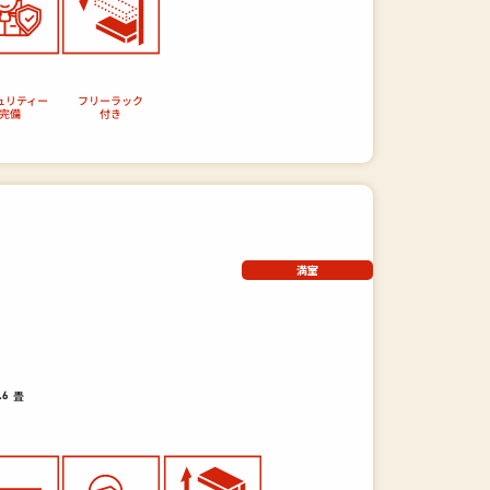
ュリティー
フリーラック
完備
付き
満室
畳
.6