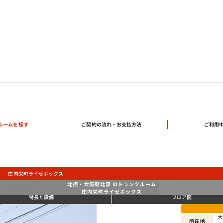
ご契約の流れ・
ルームを探す
ご利用
お支払方法
庄内栄町ライゼボックス
北摂・大阪府北部 のトランクルーム
庄内栄町ライゼボックス
特長と設備
フロア図
大
所在地