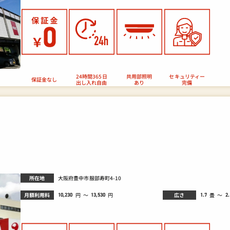
セキュリティー
24時間365日
共用部照明
保証金なし
出し入れ自由
あり
完備
所在地
大阪府豊中市服部寿町4-10
月額利用料
広さ
畳
円
～
～
円
10,230
1.7
2.
13,530