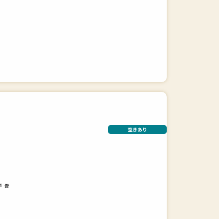
空きあり
畳
1