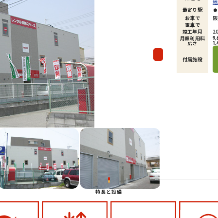
地
最寄り駅
お車で
阪
電車で
竣工年月
2
月額利用料
9,
広さ
1.
Next
付属施設
Next
特長と設備