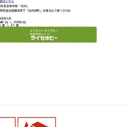
図はこちら
阪急宝塚本線 『庄内』
神高速池田線高架下「庄内栄町」交差点より東へ150m
008年5月
円
～
円
680
17,930
畳
～
畳
4
3.1
メゾネットタイプも！
次世代ガレージ